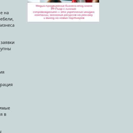
мебели,
бизнеса
 заявки
тупны
ия
трация
димые
я в
ы