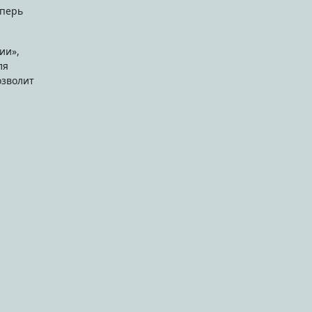
еперь
ии»,
ля
озволит