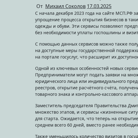
От
Михаил Соколов
17.03.2025
С начала декабря 2023 года на сайте МСП.РФ заработали новые сервисы «жизненные ситуации», направленные на
упрощение процесса открытия бизнесов в таких
одежды и обуви. Эти сервисы позволяют предп
без необходимости уплаты госпошлины и визи
С помощью данных сервисов можно также полу
на доступные меры государственной поддержки 
на портале госуслуг, что расширит их доступно
Одной из ключевых особенностей новых сервис
Предприниматели могут подать заявки на множе
юридического лица или индивидуального пред
реестров, открытие расчётного счёта, получе
товарного знака и контрольно-кассового аппар
Заместитель председателя Правительства Дмит
множество этапов, и сервисы «жизненные ситу
для старта. Ожидается, что теперь на открыти
среднем всего 60 дней, вместо ранее необходи
Также уменьшилось количество визитов в госу