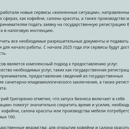
 сферах, как кофейни, салоны красоты, а также производство 
ринимателям подать заявку на государственную регистрацию 
та в налоговую инспекцию.
чить все необходимые разрешительные документы и подавать
для начало работы. С начала 2025 года эти сервисы будут дос
сть.
ов является комплексный подход к предоставлению услуг.
ство необходимых услуг, таких как государственная регистрац
принимателя, предоставление сведений из государственных
ние санитарно-эпидемиологического заключения, а также регис
ата.
рий Григоренко отметил, что запуск бизнеса включает в себя
ации» помогут значительно сократить время и усилия, необхо
е кофейни, салона красоты или производства мебели потребуетс
мых 100.
дарственные ведомства: для открытия кофейни и салона красот