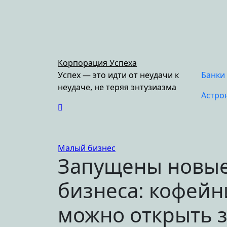
Перейти
к
содержимому
Корпорация Успеха
Успех — это идти от неудачи к
Банки
неудаче, не теряя энтузиазма
Астро
Малый бизнес
Запущены новые 
бизнеса: кофейн
можно открыть з