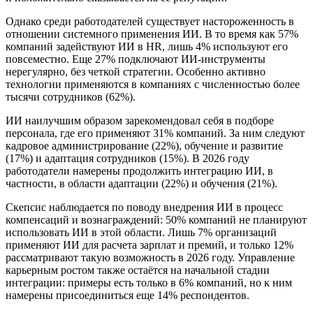
Однако среди работодателей существует настороженность в
отношении системного применения ИИ. В то время как 57%
компаний задействуют ИИ в HR, лишь 4% используют его
повсеместно. Еще 27% подключают ИИ-инструменты
нерегулярно, без четкой стратегии. Особенно активно
технологии применяются в компаниях с численностью более
тысячи сотрудников (62%).
ИИ наилучшим образом зарекомендовал себя в подборе
персонала, где его применяют 31% компаний. За ним следуют
кадровое администрирование (22%), обучение и развитие
(17%) и адаптация сотрудников (15%). В 2026 году
работодатели намерены продолжить интеграцию ИИ, в
частности, в области адаптации (22%) и обучения (21%).
Скепсис наблюдается по поводу внедрения ИИ в процесс
компенсаций и вознаграждений: 50% компаний не планируют
использовать ИИ в этой области. Лишь 7% организаций
применяют ИИ для расчета зарплат и премий, и только 12%
рассматривают такую возможность в 2026 году. Управление
карьерным ростом также остаётся на начальной стадии
интеграции: примеры есть только в 6% компаний, но к ним
намерены присоединиться еще 14% респондентов.