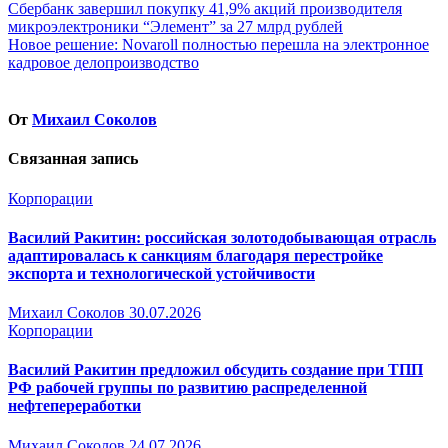
Навигация
Сбербанк завершил покупку 41,9% акций производителя
микроэлектроники “Элемент” за 27 млрд рублей
по
Новое решение: Novaroll полностью перешла на электронное
записям
кадровое делопроизводство
От
Михаил Соколов
Связанная запись
Корпорации
Василий Ракитин: российская золотодобывающая отрасль
адаптировалась к санкциям благодаря перестройке
экспорта и технологической устойчивости
Михаил Соколов
30.07.2026
Корпорации
Василий Ракитин предложил обсудить создание при ТПП
РФ рабочей группы по развитию распределенной
нефтепереработки
Михаил Соколов
24.07.2026