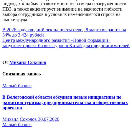
подходах к найму в зависимости от размера и загруженности
ПВЗ, а также акцентирует внимание на важности гибкости
выбора сотрудников в условиях изменяющегося спроса на
рынке труда.
Навигация
В 2026 году средний чек на цветы перед 8 марта вырастет на
34% до 3 424 рублей
по
Центр международного развития «Новой формации»
записям
запускает проект бизнес-туров в Китай для предпринимателей
От
Михаил Соколов
Связанная запись
Малый бизнес
В Вологодской области обсудили новые инициативы по
развитию туризма, предпринимательства и общественных
проектов
Михаил Соколов
30.07.2026
Малый бизнес