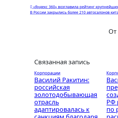
Навигация
«Яндекс 360» возглавила рейтинг крупнейших
В России закрылись более 210 автосалонов кита
по
записям
От
Связанная запись
Корпорации
Корп
Василий Ракитин:
Вас
российская
пре
золотодобывающая
соз
отрасль
РФ 
адаптировалась к
по 
санкциям благодаря
рас