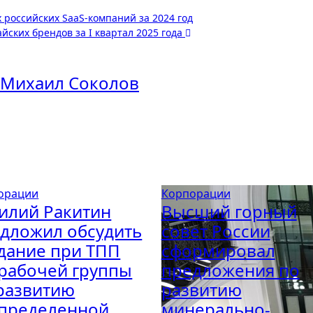
 российских SaaS-компаний за 2024 год
йских брендов за I квартал 2025 года
Михаил Соколов
орации
Корпорации
илий Ракитин
Высший горный
дложил обсудить
совет России
дание при ТПП
сформировал
рабочей группы
предложения по
развитию
развитию
пределенной
минерально-