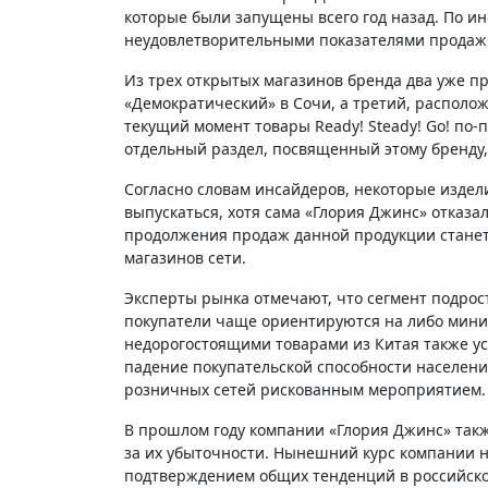
которые были запущены всего год назад. По и
неудовлетворительными показателями продаж 
Из трех открытых магазинов бренда два уже пр
«Демократический» в Сочи, а третий, расположе
текущий момент товары Ready! Steady! Go! по
отдельный раздел, посвященный этому бренду, 
Согласно словам инсайдеров, некоторые издел
выпускаться, хотя сама «Глория Джинс» отказал
продолжения продаж данной продукции станет
магазинов сети.
Эксперты рынка отмечают, что сегмент подрос
покупатели чаще ориентируются на либо мини
недорогостоящими товарами из Китая также у
падение покупательской способности населения
розничных сетей рискованным мероприятием.
В прошлом году компании «Глория Джинс» такж
за их убыточности. Нынешний курс компании 
подтверждением общих тенденций в российско