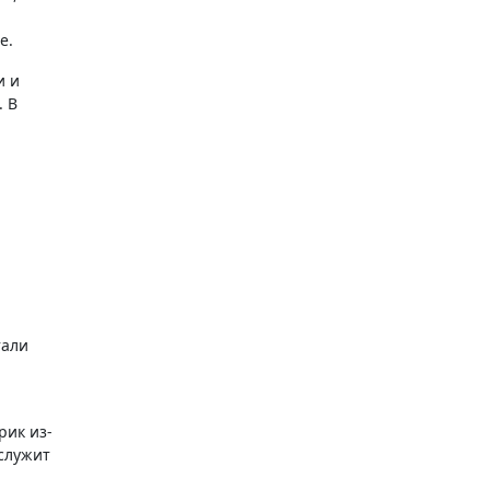
е.
и и
. В
тали
рик из-
служит