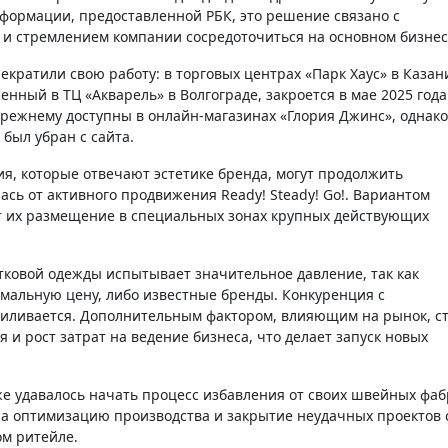
нформации, предоставленной РБК, это решение связано с
и стремлением компании сосредоточиться на основном бизнес
екратили свою работу: в торговых центрах «Парк Хаус» в Казан
нный в ТЦ «Акварель» в Волгограде, закроется в мае 2025 года
-прежнему доступны в онлайн-магазинах «Глория Джинс», однако
был убран с сайта.
ия, которые отвечают эстетике бренда, могут продолжить
ась от активного продвижения Ready! Steady! Go!. Вариантом
 их размещение в специальных зонах крупных действующих
тковой одежды испытывает значительное давление, так как
мальную цену, либо известные бренды. Конкуренция с
силивается. Дополнительным фактором, влияющим на рынок, с
 и рост затрат на ведение бизнеса, что делает запуск новых
е удавалось начать процесс избавления от своих швейных фаб
на оптимизацию производства и закрытие неудачных проектов 
м ритейле.