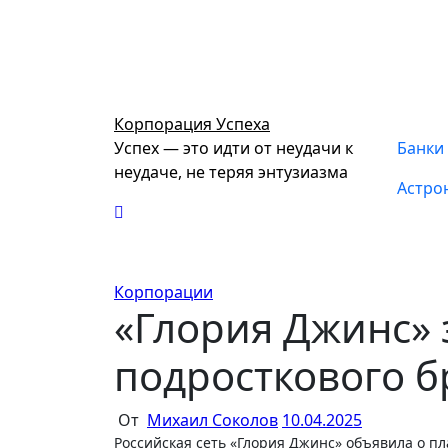
Перейти
к
содержимому
Корпорация Успеха
Успех — это идти от неудачи к
Банки
неудаче, не теряя энтузиазма
Астро
Корпорации
«Глория Джинс»
подросткового бр
От
Михаил Соколов
10.04.2025
Российская сеть «Глория Джинс» объявила о планах закрыть магазины одежды для подростков Ready! Steady! Go!,