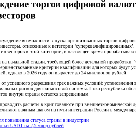
ждение торгов цифровой валют
есторов
инвесторы, отнесенные к категории ‘суперквалифицированных’
инвесторов к этой категории, в настоящее время прорабатывают
 на начальной стадии, требующей более детальной проработки.
овершенствованные критерии квалификации для которых будут у
й, однако в 2026 году он вырастет до 24 миллионов рублей.
т от успешного разрешения трех важных условий: установления 
иальных рисков для финансовой системы. Пока республика обс
етов внутри страны остается запрещенным.
й проводить расчеты в криптовалюте при внешнеэкономической д
 считают важным шагом на пути интеграции России в междунар
я повышения статуса страны в индустрии
ровки USDT на 2,5 млрд рублей