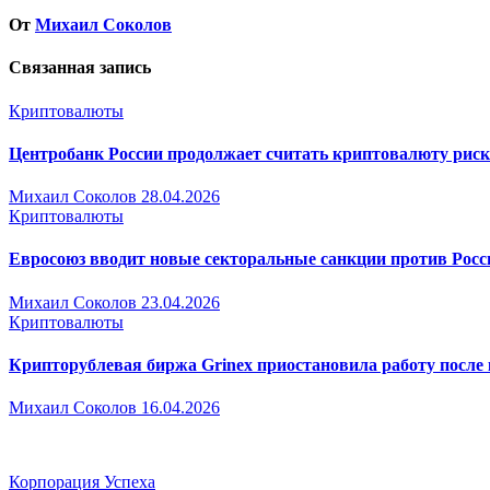
записям
От
Михаил Соколов
Связанная запись
Криптовалюты
Центробанк России продолжает считать криптовалюту ри
Михаил Соколов
28.04.2026
Криптовалюты
Евросоюз вводит новые секторальные санкции против Росс
Михаил Соколов
23.04.2026
Криптовалюты
Крипторублевая биржа Grinex приостановила работу после 
Михаил Соколов
16.04.2026
Корпорация Успеха