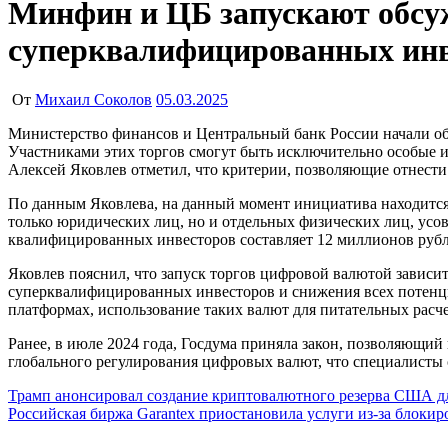
Минфин и ЦБ запускают обсу
суперквалифицированных инв
От
Михаил Соколов
05.03.2025
Министерство финансов и Центральный банк России начали обсуждение возможности запуска организованных торгов цифровой валютой в рамках экспериментального правового режима.
Участниками этих торгов смогут быть исключительно особые 
Алексей Яковлев отметил, что критерии, позволяющие отнести 
По данным Яковлева, на данный момент инициатива находится
только юридических лиц, но и отдельных физических лиц, ус
квалифицированных инвесторов составляет 12 миллионов рубле
Яковлев пояснил, что запуск торгов цифровой валютой зависи
суперквалифицированных инвесторов и снижения всех потенц
платформах, использование таких валют для питательных расч
Ранее, в июле 2024 года, Госдума приняла закон, позволяющи
глобального регулирования цифровых валют, что специалисты
Навигация
Трамп анонсировал создание криптовалютного резерва США дл
Российская биржа Garantex приостановила услуги из-за блоки
по