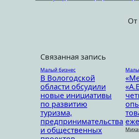
по
записям
От
Связанная запись
Малый бизнес
Малы
В Вологодской
«М
области обсудили
«А.
новые инициативы
чет
по развитию
опы
туризма,
тов
предпринимательства
еже
и общественных
Миха
проектов