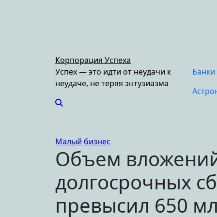
Перейти
к
содержимому
Корпорация Успеха
Успех — это идти от неудачи к
Банки
неудаче, не теряя энтузиазма
Астро
Малый бизнес
Объем вложений
долгосрочных сб
превысил 650 м