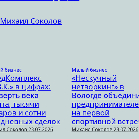
Михаил Соколов
й бизнес
Малый бизнес
едКомплекс
«Нескучный
В.К.» в цифрах:
нетворкинг» в
верть века
Вологде объедин
та, тысячи
предпринимател
аров и сотни
на первой
дневных сделок
спортивной встре
ил Соколов
23.07.2026
Михаил Соколов
23.07.2026