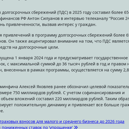
финансов РФ Антон Силуанов в интервью телеканалу “Россия 24
ень привлеченности, вызвав интерес у граждан.
вня привлечений в программу долгосрочных сбережений более 6
нов. Он также акцентировал внимание на том, что ПДС являетс
едств на долгосрочные цели.
ущена 1 января 2024 года и предусматривает государственное
к, с максимальной суммой до 36 тысяч рублей в год и правом 
н, внесенных в рамках программы, осуществляется на сумму 2,8
минфина Алексей Яковлев ранее обозначил целевой показател
азмере 750 миллиардов рублей. С учетом софинансирования и
 объем вложений составил 220 миллиардов рублей. Таким обра
ирует положительную динамику и привлекает все больше гра
е.
аховых взносов для малого и среднего бизнеса до 2026 года
 пониженных ставок по ‘упрощенке’