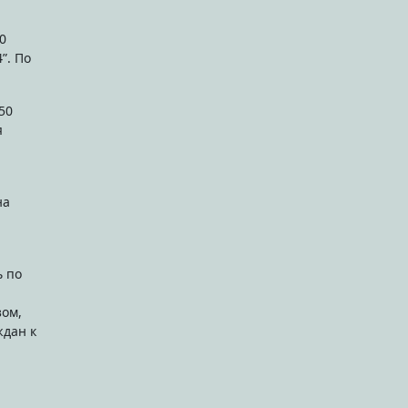
”. По
50
я
на
ь по
зом,
ждан к