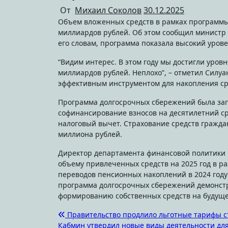
От
Михаил Соколов
30.12.2025
Объем вложенных средств в рамках программы долгосрочных сбережений (ПДС) в 2025 году составил более 650
миллиардов рублей. Об этом сообщил министр 
его словам, программа показала высокий уров
“Видим интерес. В этом году мы достигли уро
миллиардов рублей. Неплохо”, – отметил Силуа
эффективным инструментом для накопления ср
Программа долгосрочных сбережений была зап
софинансирование взносов на десятилетний сро
налоговый вычет. Страхование средств гражда
миллиона рублей.
Директор департамента финансовой политики 
объему привлеченных средств на 2025 год в р
переводов пенсионных накоплений в 2024 году
программа долгосрочных сбережений демонстр
формированию собственных средств на будуще
Навигация
Правительство продлило льготные тарифы стр
Кабмин утвердил новые виды деятельности для