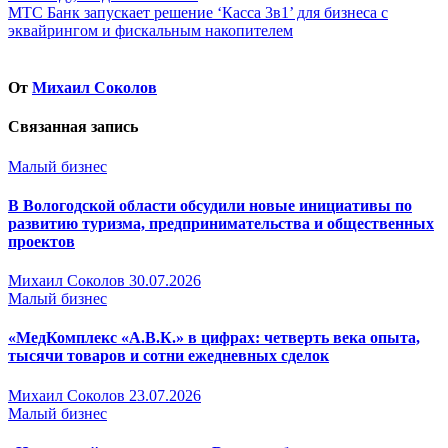
по
МТС Банк запускает решение ‘Касса 3в1’ для бизнеса с
записям
эквайрингом и фискальным накопителем
От
Михаил Соколов
Связанная запись
Малый бизнес
В Вологодской области обсудили новые инициативы по
развитию туризма, предпринимательства и общественных
проектов
Михаил Соколов
30.07.2026
Малый бизнес
«МедКомплекс «А.В.К.» в цифрах: четверть века опыта,
тысячи товаров и сотни ежедневных сделок
Михаил Соколов
23.07.2026
Малый бизнес